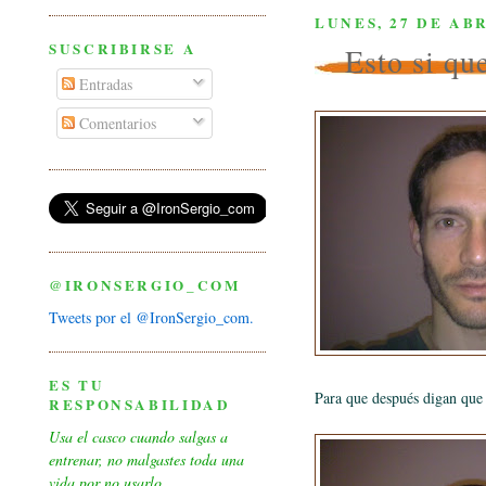
LUNES, 27 DE ABR
SUSCRIBIRSE A
Esto si qu
Entradas
Comentarios
@IRONSERGIO_COM
Tweets por el @IronSergio_com.
ES TU
Para que después digan que 
RESPONSABILIDAD
Usa el casco cuando salgas a
entrenar, no malgastes toda una
vida por no usarlo.