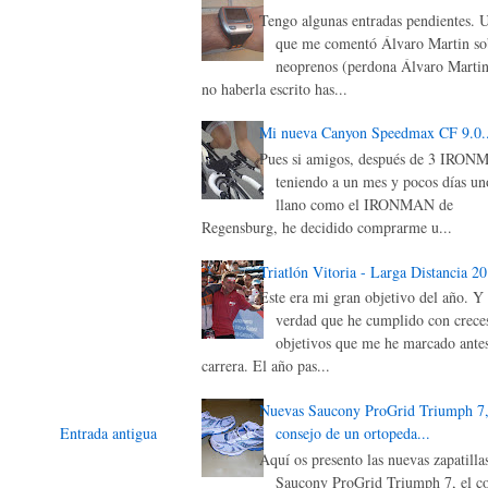
Tengo algunas entradas pendientes. 
que me comentó Álvaro Martin sob
neoprenos (perdona Álvaro Martin
no haberla escrito has...
Mi nueva Canyon Speedmax CF 9.0..
Pues si amigos, después de 3 IRON
teniendo a un mes y pocos días un
llano como el IRONMAN de
Regensburg, he decidido comprarme u...
Triatlón Vitoria - Larga Distancia 2
Este era mi gran objetivo del año. Y 
verdad que he cumplido con creces
objetivos que me he marcado antes
carrera. El año pas...
Nuevas Saucony ProGrid Triumph 7,
consejo de un ortopeda...
Entrada antigua
Aquí os presento las nuevas zapatilla
Saucony ProGrid Triumph 7, el c