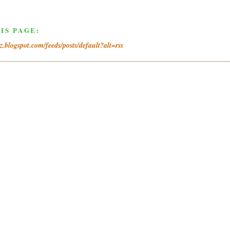
IS PAGE:
iz.blogspot.com/feeds/posts/default?alt=rss