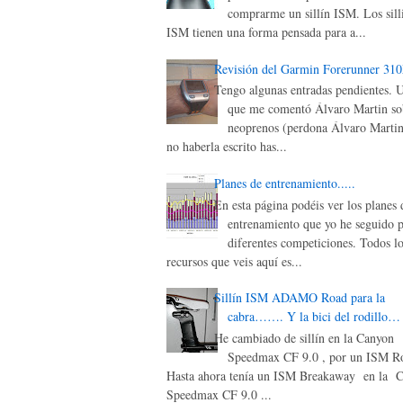
comprarme un sillín ISM. Los sill
ISM tienen una forma pensada para a...
Revisión del Garmin Forerunner 31
Tengo algunas entradas pendientes. 
que me comentó Álvaro Martin sob
neoprenos (perdona Álvaro Martin
no haberla escrito has...
Planes de entrenamiento.....
En esta página podéis ver los planes 
entrenamiento que yo he seguido p
diferentes competiciones. Todos lo
recursos que veis aquí es...
Sillín ISM ADAMO Road para la
cabra……. Y la bici del rodillo…
He cambiado de sillín en la Canyon
Speedmax CF 9.0 , por un ISM Ro
Hasta ahora tenía un ISM Breakaway en la 
Speedmax CF 9.0 ...