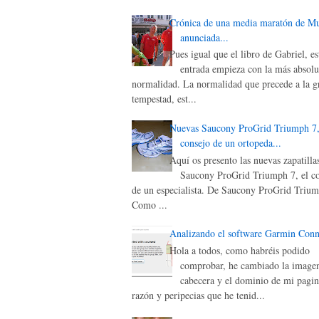
Crónica de una media maratón de M
anunciada...
Pues igual que el libro de Gabriel, es
entrada empieza con la más absolu
normalidad. La normalidad que precede a la g
tempestad, est...
Nuevas Saucony ProGrid Triumph 7,
consejo de un ortopeda...
Aquí os presento las nuevas zapatilla
Saucony ProGrid Triumph 7, el c
de un especialista. De Saucony ProGrid Triu
Como ...
Analizando el software Garmin Conn
Hola a todos, como habréis podido
comprobar, he cambiado la image
cabecera y el dominio de mi pagin
razón y peripecias que he tenid...