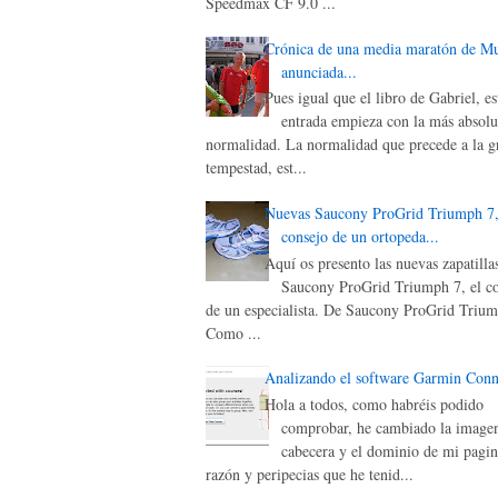
Speedmax CF 9.0 ...
Crónica de una media maratón de M
anunciada...
Pues igual que el libro de Gabriel, es
entrada empieza con la más absolu
normalidad. La normalidad que precede a la g
tempestad, est...
Nuevas Saucony ProGrid Triumph 7,
consejo de un ortopeda...
Aquí os presento las nuevas zapatilla
Saucony ProGrid Triumph 7, el c
de un especialista. De Saucony ProGrid Triu
Como ...
Analizando el software Garmin Conn
Hola a todos, como habréis podido
comprobar, he cambiado la image
cabecera y el dominio de mi pagin
razón y peripecias que he tenid...