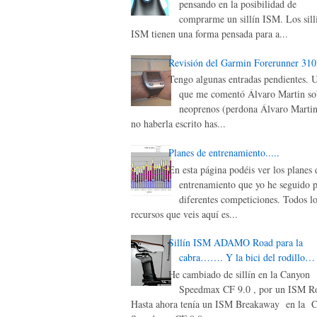
pensando en la posibilidad de
comprarme un sillín ISM. Los sill
ISM tienen una forma pensada para a...
Revisión del Garmin Forerunner 31
Tengo algunas entradas pendientes. 
que me comentó Álvaro Martin sob
neoprenos (perdona Álvaro Martin
no haberla escrito has...
Planes de entrenamiento.....
En esta página podéis ver los planes 
entrenamiento que yo he seguido p
diferentes competiciones. Todos lo
recursos que veis aquí es...
Sillín ISM ADAMO Road para la
cabra……. Y la bici del rodillo…
He cambiado de sillín en la Canyon
Speedmax CF 9.0 , por un ISM Ro
Hasta ahora tenía un ISM Breakaway en la 