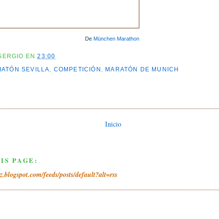
De
München Marathon
SERGIO
EN
23:00
IATÓN SEVILLA
,
COMPETICIÓN
,
MARATÓN DE MUNICH
Inicio
IS PAGE:
iz.blogspot.com/feeds/posts/default?alt=rss