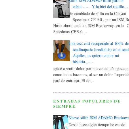
Sillín ISM ADAMO Road para la
cabra……. Y la bici del rodillo…
He cambiado de sillín en la Canyon
Speedmax CF 9.0 , por un ISM Ro
Hasta ahora tenía un ISM Breakaway en la 
Speedmax CF 9.0 ...
Una vez, casi recuperado al 100% de
tendinopatía (tendinitis) en el ten
Aquiles, os quiero contar mi
historia……
Empecé a sentir dolor por marzo del año pasado,
como todos hacemos, al ser un dolor “soporta
paré de entrenar. El do...
ENTRADAS POPULARES DE
SIEMPRE
Nuevo sillín ISM ADAMO Breakaw
Desde hace algún tiempo he estado