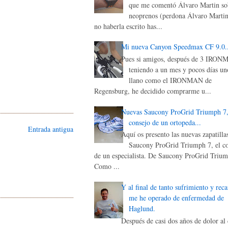
que me comentó Álvaro Martin sob
neoprenos (perdona Álvaro Martin
no haberla escrito has...
Mi nueva Canyon Speedmax CF 9.0..
Pues si amigos, después de 3 IRON
teniendo a un mes y pocos días un
llano como el IRONMAN de
Regensburg, he decidido comprarme u...
Nuevas Saucony ProGrid Triumph 7,
consejo de un ortopeda...
Entrada antigua
Aquí os presento las nuevas zapatilla
Saucony ProGrid Triumph 7, el c
de un especialista. De Saucony ProGrid Triu
Como ...
Y al final de tanto sufrimiento y reca
me he operado de enfermedad de
Haglund.
Después de casi dos años de dolor al 