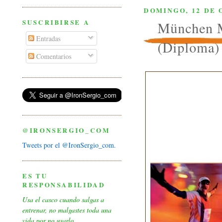
DOMINGO, 12 DE 
SUSCRIBIRSE A
München M
Entradas
(Diploma)
Comentarios
@IRONSERGIO_COM
Tweets por el @IronSergio_com.
ES TU
RESPONSABILIDAD
Usa el casco cuando salgas a
entrenar, no malgastes toda una
vida por no usarlo.