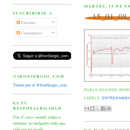
MARTES, 15 DE E
SUSCRIBIRSE A
15_01_08_
Entradas
Comentarios
@IRONSERGIO_COM
Tweets por el @IronSergio_com.
PUBLICADO POR
IRON
LABELS:
ENTRENAMIEN
ES TU
RESPONSABILIDAD
Usa el casco cuando salgas a
entrenar, no malgastes toda una
vida por no usarlo.