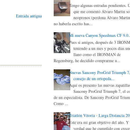
Tengo algunas entradas pendientes. 
que me comentó Álvaro Martin sob
Entrada antigua
neoprenos (perdona Álvaro Martin
no haberla escrito has...
Mi nueva Canyon Speedmax CF 9.0..
Pues si amigos, después de 3 IRON
teniendo a un mes y pocos días un
llano como el IRONMAN de
Regensburg, he decidido comprarme u...
Nuevas Saucony ProGrid Triumph 7,
consejo de un ortopeda...
Aquí os presento las nuevas zapatilla
Saucony ProGrid Triumph 7, el c
de un especialista. De Saucony ProGrid Triu
Como ...
Triatlón Vitoria - Larga Distancia 2
Este era mi gran objetivo del año. Y 
verdad que he cumplido con creces