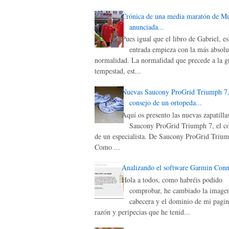
Crónica de una media maratón de M
anunciada...
Pues igual que el libro de Gabriel, es
entrada empieza con la más absolu
normalidad. La normalidad que precede a la g
tempestad, est...
Nuevas Saucony ProGrid Triumph 7,
consejo de un ortopeda...
Aquí os presento las nuevas zapatilla
Saucony ProGrid Triumph 7, el c
de un especialista. De Saucony ProGrid Triu
Como ...
Analizando el software Garmin Conn
Hola a todos, como habréis podido
comprobar, he cambiado la image
cabecera y el dominio de mi pagin
razón y peripecias que he tenid...