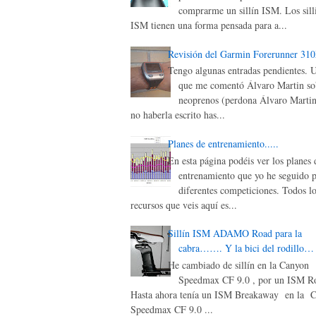
comprarme un sillín ISM. Los sill
ISM tienen una forma pensada para a...
Revisión del Garmin Forerunner 31
Tengo algunas entradas pendientes. 
que me comentó Álvaro Martin sob
neoprenos (perdona Álvaro Martin
no haberla escrito has...
Planes de entrenamiento.....
En esta página podéis ver los planes 
entrenamiento que yo he seguido p
diferentes competiciones. Todos lo
recursos que veis aquí es...
Sillín ISM ADAMO Road para la
cabra……. Y la bici del rodillo…
He cambiado de sillín en la Canyon
Speedmax CF 9.0 , por un ISM Ro
Hasta ahora tenía un ISM Breakaway en la 
Speedmax CF 9.0 ...