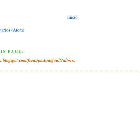
Inicio
tarios (Atom)
IS PAGE:
iz.blogspot.com/feeds/posts/default?alt=rss