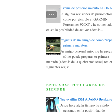
Sistema de posicionamiento GLON
En algunas revisiones de pulsometros
como por ejemplo el GARMIN
Forerunner 920XT , he comentad
existe la posibilidad de activar además...
Pregunta de un amigo de cómo prepa
primera maratón.
Un amigo personal mío, me ha preg
cómo puede preparar su primera
maratón (además de la quebrantahuesos) tenie
siguientes regist...
ENTRADAS POPULARES DE
SIEMPRE
Nuevo sillín ISM ADAMO Breakaw
Desde hace algún tiempo he estado
pensando en la posibilidad de