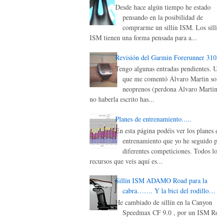
Desde hace algún tiempo he estado
pensando en la posibilidad de
comprarme un sillín ISM. Los sill
ISM tienen una forma pensada para a...
Revisión del Garmin Forerunner 31
Tengo algunas entradas pendientes. 
que me comentó Álvaro Martin sob
neoprenos (perdona Álvaro Martin
no haberla escrito has...
Planes de entrenamiento.....
En esta página podéis ver los planes 
entrenamiento que yo he seguido p
diferentes competiciones. Todos lo
recursos que veis aquí es...
Sillín ISM ADAMO Road para la
cabra……. Y la bici del rodillo…
He cambiado de sillín en la Canyon
Speedmax CF 9.0 , por un ISM Ro