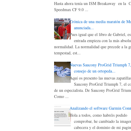
Hasta ahora tenía un ISM Breakaway en la 
Speedmax CF 9.0 ...
Crónica de una media maratón de M
anunciada...
Pues igual que el libro de Gabriel, es
entrada empieza con la más absolu
normalidad. La normalidad que precede a la g
tempestad, est...
Nuevas Saucony ProGrid Triumph 7,
consejo de un ortopeda...
Aquí os presento las nuevas zapatilla
Saucony ProGrid Triumph 7, el c
de un especialista. De Saucony ProGrid Triu
Como ...
Analizando el software Garmin Conn
Hola a todos, como habréis podido
comprobar, he cambiado la image
cabecera y el dominio de mi pagin