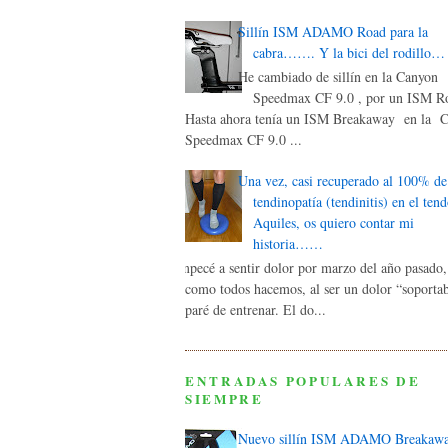
Sillín ISM ADAMO Road para la
cabra……. Y la bici del rodillo…
He cambiado de sillín en la Canyon
Speedmax CF 9.0 , por un ISM Ro
Hasta ahora tenía un ISM Breakaway en la 
Speedmax CF 9.0 ...
Una vez, casi recuperado al 100% de
tendinopatía (tendinitis) en el ten
Aquiles, os quiero contar mi
historia……
Empecé a sentir dolor por marzo del año pasado,
como todos hacemos, al ser un dolor “soporta
paré de entrenar. El do...
ENTRADAS POPULARES DE
SIEMPRE
Nuevo sillín ISM ADAMO Breakaw