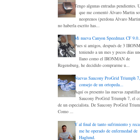
Tengo algunas entradas pendientes. 
que me comentó Álvaro Martin sob
neoprenos (perdona Álvaro Martin
no haberla escrito has...
Mi nueva Canyon Speedmax CF 9.0..
Pues si amigos, después de 3 IRON
teniendo a un mes y pocos días un
llano como el IRONMAN de
Regensburg, he decidido comprarme u...
Nuevas Saucony ProGrid Triumph 7,
consejo de un ortopeda...
Aquí os presento las nuevas zapatilla
Saucony ProGrid Triumph 7, el c
de un especialista. De Saucony ProGrid Triu
Como ...
Y al final de tanto sufrimiento y reca
me he operado de enfermedad de
Haglund.