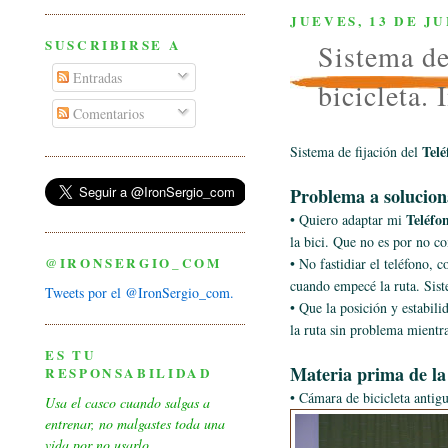
JUEVES, 13 DE JU
SUSCRIBIRSE A
Sistema de
Entradas
bicicleta. 
Comentarios
Tel
Sistema de fijación del
Problema a solucion
Teléfo
• Quiero adaptar mi
la bici. Que no es por no c
@IRONSERGIO_COM
• No fastidiar el teléfono, 
cuando empecé la ruta. Sist
Tweets por el @IronSergio_com.
• Que la posición y estabili
la ruta sin problema mientra
ES TU
Materia prima de la
RESPONSABILIDAD
• Cámara de bicicleta antigu
Usa el casco cuando salgas a
entrenar, no malgastes toda una
vida por no usarlo.