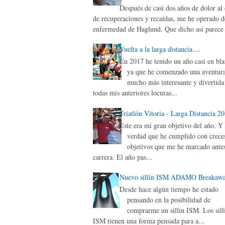
Después de casi dos años de dolor al 
de recuperaciones y recaídas, me he operado d
enfermedad de Haglund. Que dicho así parece 
Vuelta a la larga distancia....
En 2017 he tenido un año casi en bla
ya que he comenzado una aventur
mucho más interesante y divertida
todas mis anteriores locuras...
Triatlón Vitoria - Larga Distancia 2
Este era mi gran objetivo del año. Y 
verdad que he cumplido con creces
objetivos que me he marcado antes
carrera. El año pas...
Nuevo sillín ISM ADAMO Breakaw
Desde hace algún tiempo he estado
pensando en la posibilidad de
comprarme un sillín ISM. Los sill
ISM tienen una forma pensada para a...