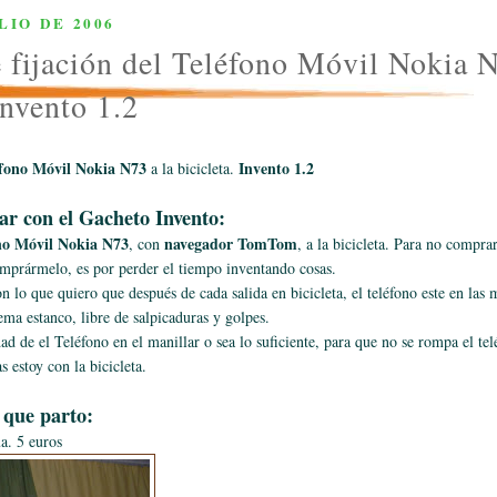
LIO DE 2006
 fijación del Teléfono Móvil Nokia N
Invento 1.2
éfono Móvil Nokia N73
Invento 1.2
a la bicicleta.
ar con el Gacheto Invento:
no Móvil Nokia N73
navegador TomTom
, con
, a la bicicleta. Para no compr
omprármelo, es por perder el tiempo inventando cosas.
con lo que quiero que después de cada salida en bicicleta, el teléfono este en la
ema estanco, libre de salpicaduras y golpes.
dad de el Teléfono en el manillar o sea lo suficiente, para que no se rompa el te
s estoy con la bicicleta.
 que parto:
a. 5 euros