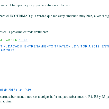
 viene el tiempo mejora y puedo entrenar en la calle.
ara el ECOTRIMAD y la verdad que me estoy sintiendo muy bien, a ver si sig
os en la próxima entrada resumen!!!!
SERGIO
EN
22:48
TIN
,
DACADU
,
ENTRENAMIENTO TRIATLÓN LD VITORIA 2012
,
ENT
MAD 2012
:
ril de 2012 a las 10:49
taría saber cuando nos vas a colgar la forma para saber nuestro R1, R2 y R3 p
 máquina.