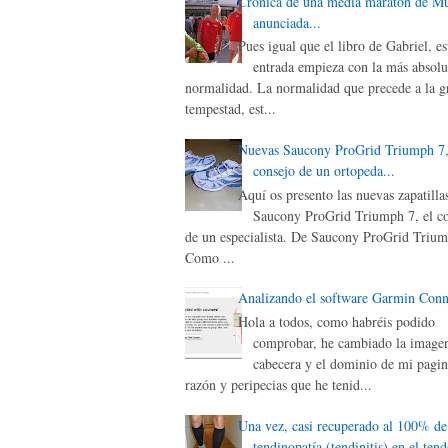
Crónica de una media maratón de M
anunciada...
Pues igual que el libro de Gabriel, es
entrada empieza con la más absolu
normalidad. La normalidad que precede a la g
tempestad, est...
Nuevas Saucony ProGrid Triumph 7,
consejo de un ortopeda...
Aquí os presento las nuevas zapatilla
Saucony ProGrid Triumph 7, el c
de un especialista. De Saucony ProGrid Triu
Como ...
Analizando el software Garmin Conn
Hola a todos, como habréis podido
comprobar, he cambiado la image
cabecera y el dominio de mi pagin
razón y peripecias que he tenid...
Una vez, casi recuperado al 100% de
tendinopatía (tendinitis) en el ten