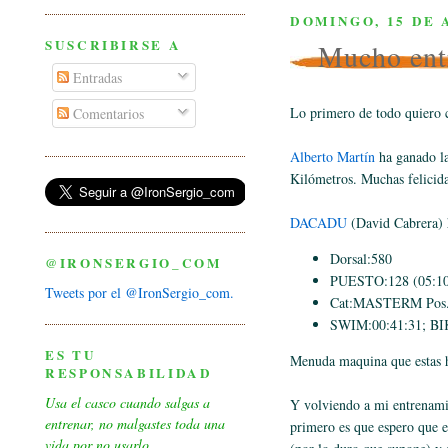
DOMINGO, 15 DE 
SUSCRIBIRSE A
Mucho ent
Entradas
Lo primero de todo quiero c
Comentarios
Alberto Martín
ha ganado l
Kilómetros. Muchas felicid
DACADU
(David Cabrera)
Dorsal:580
@IRONSERGIO_COM
PUESTO:128 (05:10
Tweets por el @IronSergio_com.
Cat:MASTERM Pos.
SWIM:00:41:31; BI
ES TU
Menuda maquina que estas
RESPONSABILIDAD
Usa el casco cuando salgas a
Y volviendo a mi entrenamie
entrenar, no malgastes toda una
primero es que espero que e
vida por no usarlo.