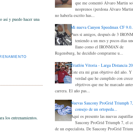
que me comentó Álvaro Martin sob
neoprenos (perdona Álvaro Martin
no haberla escrito has...
o así y puedo hacer una
Mi nueva Canyon Speedmax CF 9.0..
Pues si amigos, después de 3 IRON
teniendo a un mes y pocos días un
llano como el IRONMAN de
Regensburg, he decidido comprarme u...
RENAMIENTO
Triatlón Vitoria - Larga Distancia 2
Este era mi gran objetivo del año. Y 
verdad que he cumplido con creces
objetivos que me he marcado antes
carrera. El año pas...
Nuevas Saucony ProGrid Triumph 7,
consejo de un ortopeda...
Aquí os presento las nuevas zapatilla
ara los entrenamientos.
Saucony ProGrid Triumph 7, el c
de un especialista. De Saucony ProGrid Triu