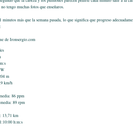
segundo que la cabeza y los pulmones parecen pedirte cada minuto salir a la cal
 no tengo muchas fotos que enseñaros.
1 minutos más que la semana pasada, lo que significa que progreso adecuadame
:
me de Ironsergio.com
des
m
:m:s
6 W
 204 m
,9 km/h
 media: 86 ppm
 media: 89 rpm
a: 13,71 km
1:10:00 h:m:s