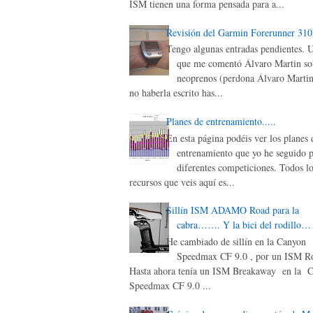
ISM tienen una forma pensada para a...
Revisión del Garmin Forerunner 31
Tengo algunas entradas pendientes. 
que me comentó Álvaro Martin sob
neoprenos (perdona Álvaro Martin
no haberla escrito has...
Planes de entrenamiento.....
En esta página podéis ver los planes 
entrenamiento que yo he seguido p
diferentes competiciones. Todos lo
recursos que veis aquí es...
Sillín ISM ADAMO Road para la
cabra……. Y la bici del rodillo…
He cambiado de sillín en la Canyon
Speedmax CF 9.0 , por un ISM Ro
Hasta ahora tenía un ISM Breakaway en la 
Speedmax CF 9.0 ...